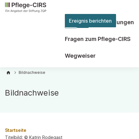
Ereignis berichten
Berichte & Empfehlungen
Zweite
Ebene
Fragen zum Pflege-CIRS
der
Hauptnavigation
Wegweiser
öffnen
Bildnachweise
Bildnachweise
Startseite
Titelbild: © Katrin Rodegast