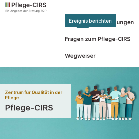
Ereignis berichten
Berichte & Empfehlungen
Zweite
Ebene
Fragen zum Pflege-CIRS
der
Hauptnavigation
Wegweiser
öffnen
Zentrum für Qualität in der
Pflege
Pflege-CIRS