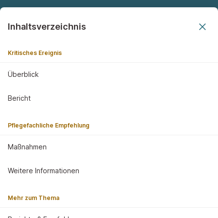
Inhaltsverzeichnis
Auszeichnung
Kritisches Ereignis
Überblick
Bericht
Pflegefachliche Empfehlung
Folgen Sie uns:
Maßnahmen
©
2026
Stiftung ZQP
Weitere Informationen
Impressum
Datenschutzerklärung
Mehr zum Thema
Bildnachweise
Cookie-Einstellungen anpassen